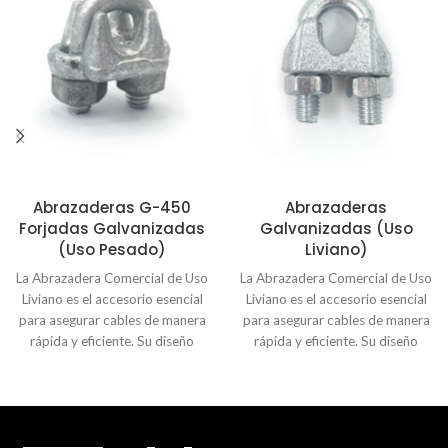
Abrazaderas G-450
Abrazaderas
Forjadas Galvanizadas
Galvanizadas (Uso
(Uso Pesado)
Liviano)
La Abrazadera Comercial de Uso
La Abrazadera Comercial de Uso
Liviano es el accesorio esencial
Liviano es el accesorio esencial
para asegurar cables de manera
para asegurar cables de manera
rápida y eficiente. Su diseño
rápida y eficiente. Su diseño
compacto permite una
compacto permite una
instalación sencilla, garantizando
instalación sencilla, garantizando
una sujeción firme sin dañar los
una sujeción firme sin dañar los
materiales. Fabricada con
materiales. Fabricada con
precisión, esta abrazadera
precisión, esta abrazadera