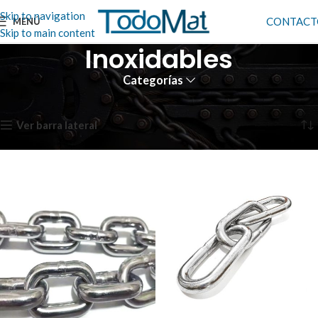
Skip to navigation
CONTACT
MENÚ
Skip to main content
Inoxidables
Categorías
Inicio
Cadenas de Acero
Inoxidables
Mostrando los 2 resultados
Ver barra lateral