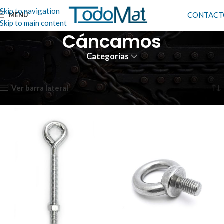
Skip to navigation
CONTACT
MENÚ
Skip to main content
Cáncamos
Categorías
Inicio
Cáncamos
Mostrando los 4 resultados
Ver barra lateral