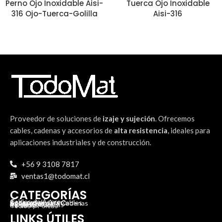
Perno Ojo Inoxidable Aisi-
Tuerca Ojo Inoxidable
316 Ojo-Tuerca-Golilla
Aisi-316
Proveedor de soluciones de
izaje y sujeción
. Ofrecemos
cables, cadenas y accesorios de
alta resistencia
, ideales para
aplicaciones industriales y de construcción.
+56 9 3108 7817
ventas1@todomat.cl
CATEGORÍAS
Cables de Acero
Cadenas de Acero
Accesorios para Cables
Accesorios para Cadenas
Cáncamos
Mosquetones
Pernos y Tuercas
Roldanas
Tecles y Poleas
LINKS ÚTILES