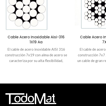
Cable Acero Inoxidable Aisi-316
Cable Acero In
1X19 Aa
7
El cable de acero inoxidable AISI 316
El cable de acer
construcción 7x19 con alma de acero se
construcción 7x7 
caracteriza por su alta flexibilidad,
un cable de gran re
resistencia mecánica y excelente
media y excel
comportamiento frente a la corrosión.
especialmente di
Gracias a su diseño interno de 7
en ambientes m
cordones con 19 alambres cada uno,
corrosivos. Grac
ofrece un equilibrio ideal entre fuerza,
7x7, combina una
maleabilidad y durabilidad. La alma de
carga con una supe
acero (IWRC) refuerza su estructura,
hace ideal par